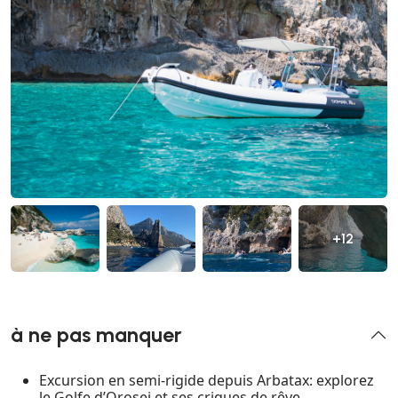
+12
à ne pas manquer
Excursion en semi-rigide depuis Arbatax: explorez
le Golfe d’Orosei et ses criques de rêve