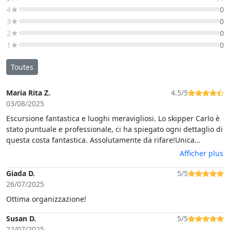
4★
0
3★
0
2★
0
1★
0
Toutes
Maria Rita Z.
4.5/5
03/08/2025
Escursione fantastica e luoghi meravigliosi. Lo skipper Carlo è
stato puntuale e professionale, ci ha spiegato ogni dettaglio di
questa costa fantastica. Assolutamente da rifare!Unica
"pecca": nell'escursione era previsto un piccolo aperitivo con
Afficher plus
prodotti tipici che non ci è stato dato
Giada D.
5/5
26/07/2025
Ottima organizzazione!
Susan D.
5/5
22/07/2025