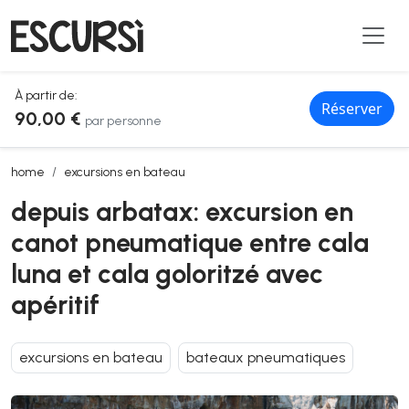
À partir de:
Réserver
90,00 €
par personne
depuis arbatax: excursion en canot pneumatique entre cala luna et c
home
excursions en bateau
depuis arbatax: excursion en
canot pneumatique entre cala
luna et cala goloritzé avec
apéritif
excursions en bateau
bateaux pneumatiques