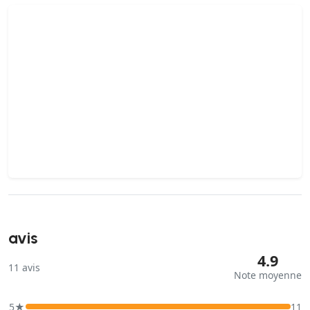
avis
4.9
11
avis
Note moyenne
5★
11