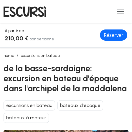
À partir de:
Réserver
210,00 €
par personne
de la basse-sardaigne: excursion en bateau d'époque dans l'archip
home
excursions en bateau
de la basse-sardaigne:
excursion en bateau d'époque
dans l'archipel de la maddalena
excursions en bateau
bateaux d'époque
bateaux à moteur