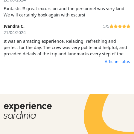
Fantastic!!! great excursion and the personnel was very kind.
We will certainly book again with escursi
Ivandra C.
5/5
21/04/2024
It was an amazing experience. Relaxing, refreshing and
perfect for the day. The crew was very polite and helpful, and
provided details of the trip and landmarks every step of the
way. The waters are as stunning as they look on the internet. If
Afficher plus
you don’t do this activity when in Cagliari you may have missed
the best of it.
experience
sardinia