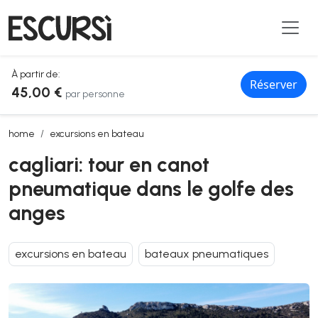
À partir de:
Réserver
45,00 €
par personne
cagliari: tour en canot pneumatique dans le golfe des anges
home
excursions en bateau
cagliari: tour en canot
pneumatique dans le golfe des
anges
excursions en bateau
bateaux pneumatiques