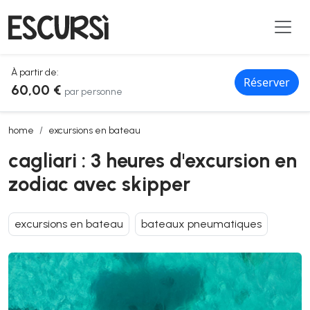
À partir de:
Réserver
60,00 €
par personne
cagliari : 3 heures d'excursion en zodiac avec skipper
home
excursions en bateau
cagliari : 3 heures d'excursion en
zodiac avec skipper
excursions en bateau
bateaux pneumatiques