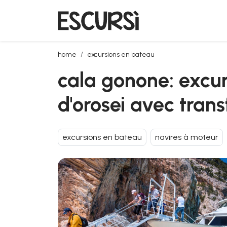
cala gonone: excursion en bateau à moteur dans le g
home
excursions en bateau
cala gonone: excur
d'orosei avec trans
excursions en bateau
navires à moteur