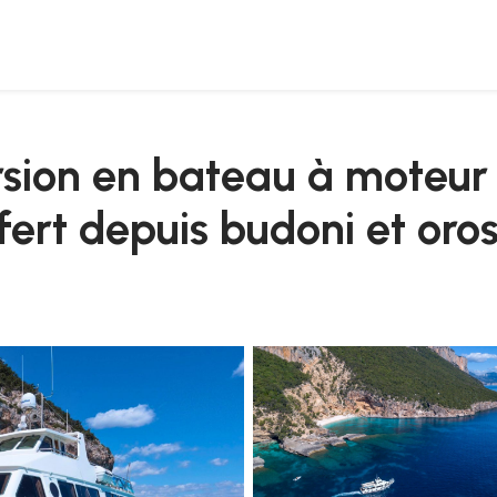
olfe d'orosei avec transfert depuis budoni et orosei
sion en bateau à moteur 
fert depuis budoni et oros