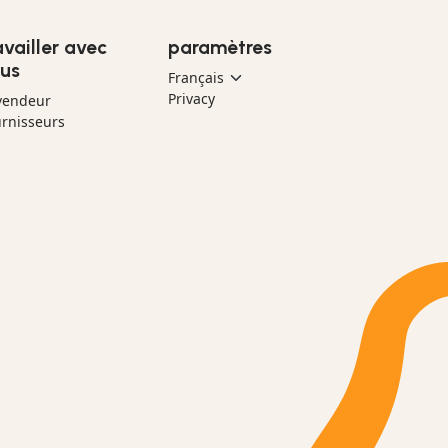
availler avec
paramètres
us
Privacy
vendeur
rnisseurs