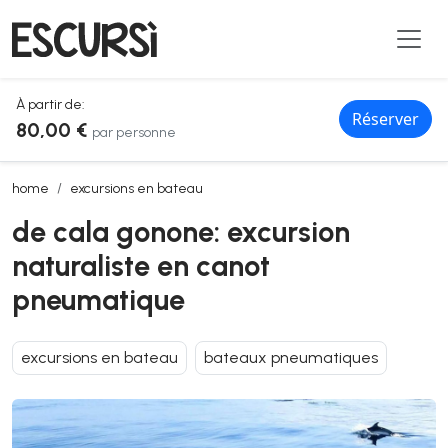
À partir de:
Réserver
80,00 €
par personne
de cala gonone: excursion naturaliste en canot pneumatique
home
excursions en bateau
de cala gonone: excursion
naturaliste en canot
pneumatique
excursions en bateau
bateaux pneumatiques