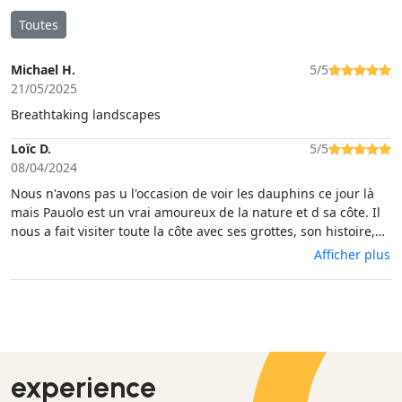
Toutes
Michael H.
5/5
21/05/2025
Breathtaking landscapes
Loïc D.
5/5
08/04/2024
Nous n'avons pas u l'occasion de voir les dauphins ce jour là
mais Pauolo est un vrai amoureux de la nature et d sa côte. Il
nous a fait visiter toute la côte avec ses grottes, son histoire,
ses oiseaux, ses plages inaccessibles et a bien prit le temps de
Afficher plus
tout nous expliquer. Finalement aucun regret d'avoir fait cette
activité même si les dauphins ou autre cétacés étaient
absents.
experience