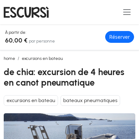
À partir de:
Réserver
60,00 €
par personne
de chia: excursion de 4 heures en canot pneumatique
home
excursions en bateau
de chia: excursion de 4 heures
en canot pneumatique
excursions en bateau
bateaux pneumatiques