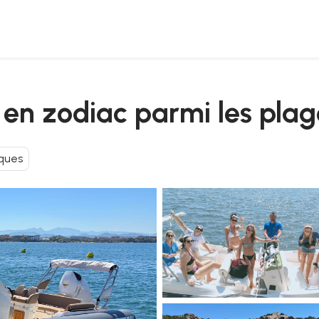
rto cervo
n en zodiac parmi les pla
ques