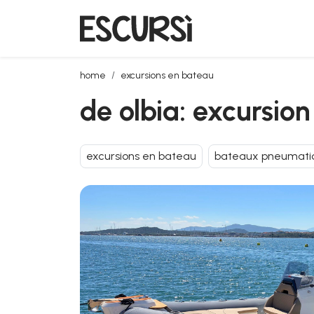
de olbia: excursion en zodiac parmi les plages de po
home
excursions en bateau
de olbia: excursio
excursions en bateau
bateaux pneumati