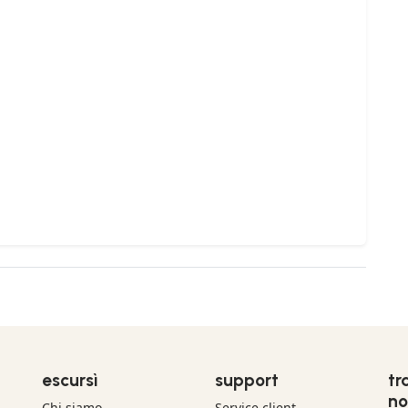
escursì
support
tr
no
Chi siamo
Service client