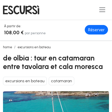
À partir de:
Réserver
108,00 €
par personne
de olbia : tour en catamaran entre tavolara et cala moresca
home
excursions en bateau
de olbia : tour en catamaran
entre tavolara et cala moresca
excursions en bateau
catamaran