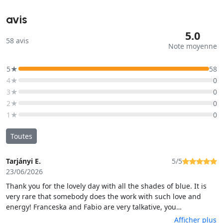
avis
5.0
58
avis
Note moyenne
5★
58
4★
0
3★
0
2★
0
1★
0
Toutes
Tarjányi E.
5/5
23/06/2026
Thank you for the lovely day with all the shades of blue. It is
very rare that somebody does the work with such love and
energy! Franceska and Fabio are very talkative, you
communicate with them from the 1st minute like you were
Afficher plus