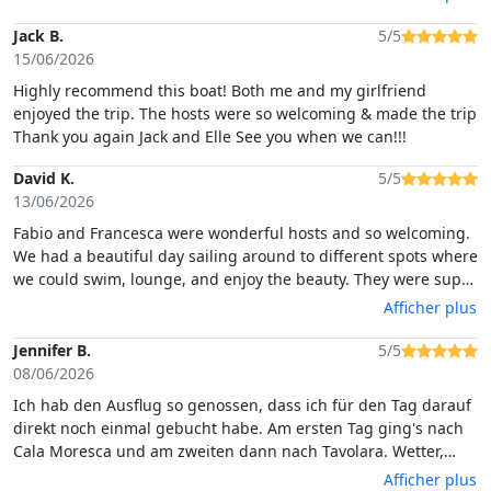
friends for years. We can only recommend to choose their
proramme. Mihaly, Laszlo, Boglarka,Emoke
Jack B.
5/5
15/06/2026
Highly recommend this boat! Both me and my girlfriend
enjoyed the trip. The hosts were so welcoming & made the trip
Thank you again Jack and Elle See you when we can!!!
David K.
5/5
13/06/2026
Fabio and Francesca were wonderful hosts and so welcoming.
We had a beautiful day sailing around to different spots where
we could swim, lounge, and enjoy the beauty. They were super
attentive offering us wine and snack throughout our trip. The
Afficher plus
food was wonderful and fresh, sourced from their families.
They were super knowledgeable, telling us about where we
Jennifer B.
5/5
were. They made sure everyone was comfortable and provided
08/06/2026
all the equipment you need to enjoy your time on the water
Ich hab den Ausflug so genossen, dass ich für den Tag darauf
direkt noch einmal gebucht habe. Am ersten Tag ging's nach
Cala Moresca und am zweiten dann nach Tavolara. Wetter,
Leute und die besuchten Orte waren wunderbar. Francesca
Afficher plus