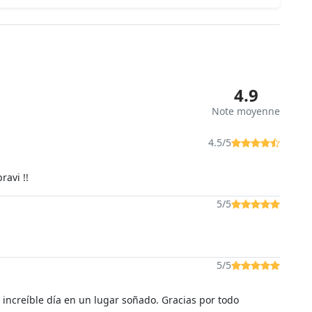
4.9
Note moyenne
4.5/5
ravi !!
5/5
5/5
increíble día en un lugar soñado. Gracias por todo