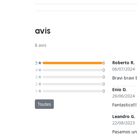
avis
8
avis
Roberto R.
5★
8
06/07/2024
4★
0
3★
0
Bravi bravi b
2★
0
Enio D.
1★
0
26/06/2024
Toutes
Fantastico!!!
Leandro G.
22/08/2023
Pasamos un 