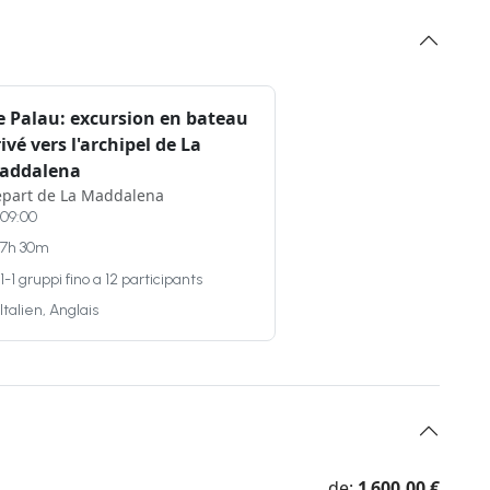
e Palau: excursion en bateau
ivé vers l'archipel de La
addalena
part de La Maddalena
09:00
7h 30m
1-1 gruppi fino a 12 participants
Italien, Anglais
de:
1 600,00 €