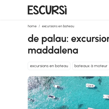
de palau: excursion en bateau privé vers l'archipel
home
excursions en bateau
de palau: excursion
maddalena
excursions en bateau
bateaux à moteur