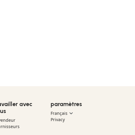
availler avec
paramètres
us
Privacy
vendeur
rnisseurs