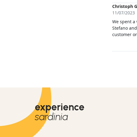
Christoph G
11/07/2023
We spent a 
Stefano and
customer or
one but you 
different beautiful beaches an
very tasty, 
anyone who 
Thank you!!
experience
sardinia