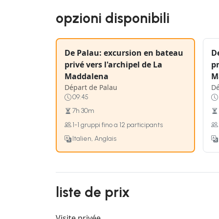
opzioni disponibili
De Palau: excursion en bateau
D
privé vers l'archipel de La
pr
Maddalena
M
Départ de Palau
Dé
09:45
7h 30m
1-1 gruppi fino a 12 participants
Italien, Anglais
liste de prix
Visite privée