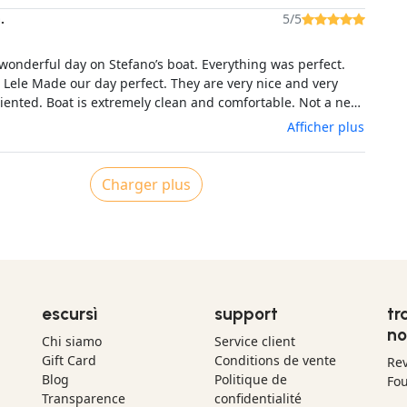
.
5/5
wonderful day on Stefano’s boat. Everything was perfect.
 Lele Made our day perfect. They are very nice and very
iented. Boat is extremely clean and comfortable. Not a new
fell the love and care Stefano put into it. We went to
Afficher plus
d every requests got fulfilled. Lunch was
local food and good wine. I can recommend this trip to
would like to have a wonderful day with very nice people.
Charger plus
!
escursì
support
tr
no
Chi siamo
Service client
Gift Card
Conditions de vente
Re
Blog
Politique de
Fou
Transparence
confidentialité