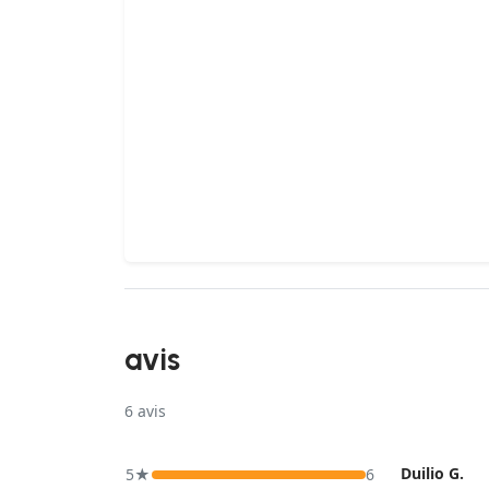
avis
6
avis
Duilio G.
5★
6