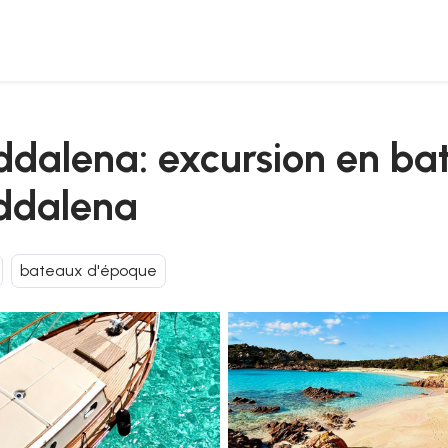
ois dans l'archipel de la maddalena
ddalena: excursion en ba
addalena
bateaux d'époque