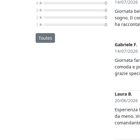
14/07/2026
4★
0
3★
0
Giornata be
2★
0
sogno. Il c
ha raccontat
1★
0
calette spl
sardi fresch
Toutes
perfezione, 
Gabriele F.
14/07/2026
Giornata fan
comoda e pul
grazie speci
grandissima
scoprire pos
abbiamo anc
Laura B.
un'esperien
20/06/2026
Esperienza 
da meno. Vis
comandante 
esperienza 