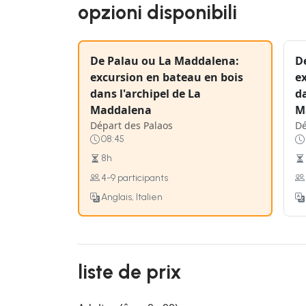
opzioni disponibili
De Palau ou La Maddalena:
D
excursion en bateau en bois
e
dans l'archipel de La
da
Maddalena
M
Départ des Palaos
Dé
08:45
8h
4-9 participants
Anglais, Italien
liste de prix