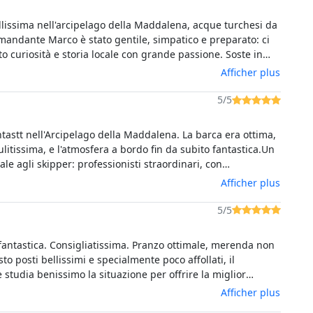
llissima nell'arcipelago della Maddalena, acque turchesi da
omandante Marco è stato gentile, simpatico e preparato: ci
o curiosità e storia locale con grande passione. Soste in
endide per fare snorkeling, e pranzo a bordo con prodotti
Afficher plus
i e genuini, davvero ottimo. Un'esperienza organizzata alla
consigliatissima a chi visita il nord Sardegna!
5/5
tastt nell'Arcipelago della Maddalena. La barca era ottima,
itissima, e l'atmosfera a bordo fin da subito fantastica.Un
ale agli skipper: professionisti straordinari, con
 esperienza e di una simpatia unica. Ci hanno fatto
Afficher plus
ti meravigliosi da cartolina e, come se non bastasse,
he mangiato benissimo a bordo!Consigliatissima a tutti,
5/5
za assolutamente da non perdere!
fantastica. Consigliatissima. Pranzo ottimale, merenda non
to posti bellissimi e specialmente poco affollati, il
studia benissimo la situazione per offrire la miglior
possibile.
Afficher plus