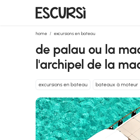
de palau ou la maddalena: excursion en bateau en b
home
excursions en bateau
de palau ou la ma
l'archipel de la m
excursions en bateau
bateaux à moteur