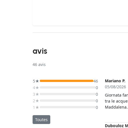
avis
46
avis
Mariano P.
5★
46
05/08/2026
4★
0
3★
0
Giornata fan
2★
0
tra le acque
Maddalena. 
1★
0
accogliente
curata. Il t
Toutes
immergere a
Dubouloz M