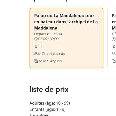
Palau ou La Maddalena: tour
P
en bateau dans l’archipel de La
en
Maddalena
M
Départ de Palau
Dé
08:55 / 09:00
8h
6-10 participants
Italien, Anglais
liste de prix
Adultes (âge: 10 - 99)
Enfants (âge: 1 - 9)
Tour Privé