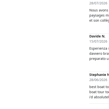
28/07/2026
Nous avons 
paysages ma
et son collè
soins, et sa
sommes rég
Merci beauc
Davide N.
15/07/2026
Esperienza s
davvero bra
preparato u
perfette per
barconi str
qualità/prez
Stephanie N
quanta vogli
28/06/2026
best boat t
boat tour t
i'd absolut