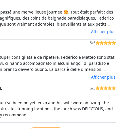
passé une merveilleuse journée 🤩. Tout était parfait : des
gnifiques, des coins de baignade paradisiaques, Federico
gue sont vraiment adorables, bienveillants et aux petits
ns oublier le repas qui a été un vrai délice, nous nous
Afficher plus
alés 😋 Nous recommandons cette excursion à 200%😊
oup à tous les 2 pour cette journée inoubliable 😊
5/5
uper consigliata e da ripetere, Federico e Matteo sono stati
vi, ci hanno accompagnato in alcuni angoli di paradiso e
n pranzo davvero buono. La barca è delle dimensioni
 questo genere di giornate, costa un po' di più rispetto ai
Afficher plus
acarichi di gente ma ne vale ogni centesimo, rapporto
zo davvero eccellente. Alla fine quello che conta davvero è
.
5/5
a ti rimane di ritornare e noi non vediamo l'ora!!!
our i've been on yet! enzo and his wife were amazing. the
ook us to stunning locations, the lunch was DELICIOUS, and
ely recommend