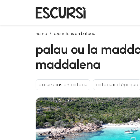
palau ou la maddalena: tour en bateau dans l’archi
home
excursions en bateau
palau ou la maddal
maddalena
excursions en bateau
bateaux d'époque