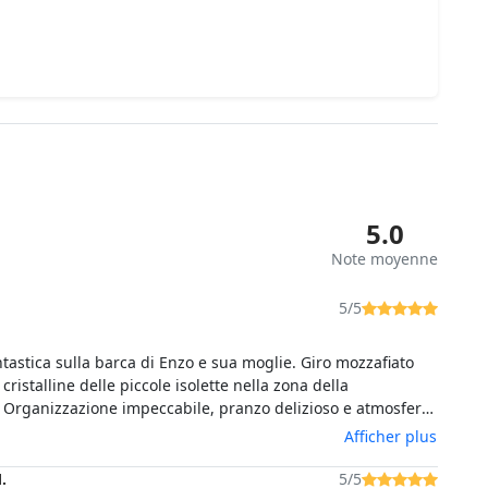
5.0
Note moyenne
5/5
tastica sulla barca di Enzo e sua moglie. Giro mozzafiato
 cristalline delle piccole isolette nella zona della
Organizzazione impeccabile, pranzo delizioso e atmosfera
 e calorosa. L’imbarcazione è comoda ed estremamente
Afficher plus
our è accompagnato dai mille racconti di Enzo che ti fanno
 360º nella storia del posto. Esperienza unica!
.
5/5