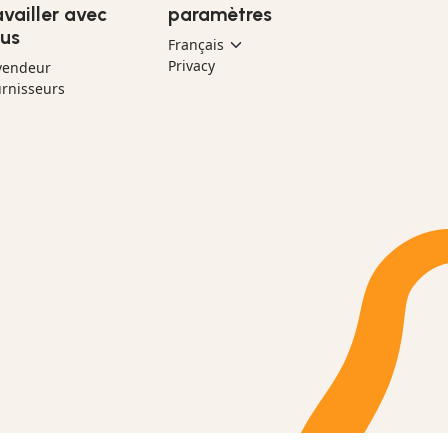
availler avec
paramètres
us
Privacy
vendeur
rnisseurs