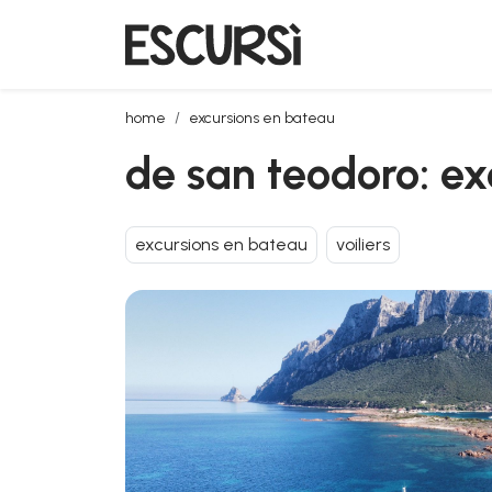
de san teodoro: excursion en voilier
home
excursions en bateau
de san teodoro: exc
excursions en bateau
voiliers