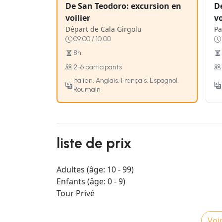
De San Teodoro: excursion en
D
voilier
vo
Départ de Cala Girgolu
Pa
09:00 / 10:00
8h
2-6 participants
Italien, Anglais, Français, Espagnol,
Roumain
liste de prix
Adultes (âge: 10 - 99)
Enfants (âge: 0 - 9)
Tour Privé
Voir