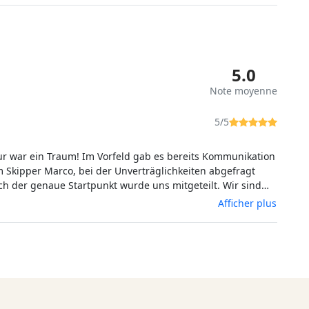
5.0
Note moyenne
5/5
ur war ein Traum! Im Vorfeld gab es bereits Kommunikation
 Skipper Marco, bei der Unverträglichkeiten abgefragt
h der genaue Startpunkt wurde uns mitgeteilt. Wir sind
estartet, der Empfang an Bord war sehr herzlich. Das
Afficher plus
ang der wunderschönen Küste und die Informationen, die
 wurden waren klasse. Das Essen war super! So gute
b ich noch nicht bekommen, auch die Pasta war toll. Alles
 es ein toller Tag.