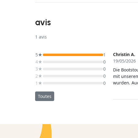
avis
1
avis
Christin A.
5★
1
19/05/2026
4★
0
3★
0
Die Bootsto
2★
0
mit unserem
wurden. Auc
1★
0
pünktlich g
Segeln entl
Toutes
uns gegeben
Muscheln ha
in allem war