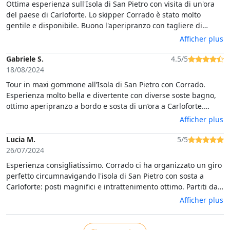
Ottima esperienza sull'Isola di San Pietro con visita di un'ora
del paese di Carloforte. Lo skipper Corrado è stato molto
gentile e disponibile. Buono l'aperipranzo con tagliere di
prodotti tipici sardi.
Afficher plus
Gabriele S.
4.5/5
18/08/2024
Tour in maxi gommone all’Isola di San Pietro con Corrado.
Esperienza molto bella e divertente con diverse soste bagno,
ottimo aperipranzo a bordo e sosta di un’ora a Carloforte.
Consigliato
Afficher plus
Lucia M.
5/5
26/07/2024
Esperienza consigliatissimo. Corrado ci ha organizzato un giro
perfetto circumnavigando l'isola di San Pietro con sosta a
Carloforte: posti magnifici e intrattenimento ottimo. Partiti da
Sant'Antioco primo bagno all'Isola Piana rotta verso Grotta del
Afficher plus
Pulpito, Grotta delle Oche e Grotta dell'Organo, secondo
bagno a Cala Vinagra e poi dopo un terzo bagno, pranzo in
gommone a Cala Lisca (ottimo tagliere di e formaggi