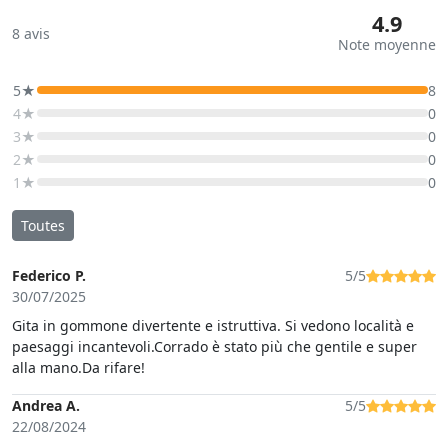
4.9
8
avis
Note moyenne
5★
8
4★
0
3★
0
2★
0
1★
0
Toutes
Federico P.
5/5
30/07/2025
Gita in gommone divertente e istruttiva. Si vedono località e
paesaggi incantevoli.Corrado è stato più che gentile e super
alla mano.Da rifare!
Andrea A.
5/5
22/08/2024