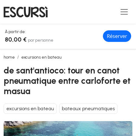
À partir de:
Réserver
80,00 €
par personne
de sant'antioco: tour en canot pneumatique entre carloforte et ma
home
excursions en bateau
de sant'antioco: tour en canot
pneumatique entre carloforte et
masua
excursions en bateau
bateaux pneumatiques