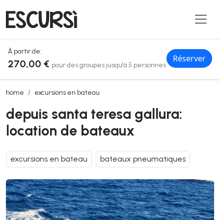
À partir de:
Réserver
270,00 €
pour des groupes jusqu'à 5 personnes
depuis santa teresa gallura: location de bateaux
home
excursions en bateau
depuis santa teresa gallura:
location de bateaux
excursions en bateau
bateaux pneumatiques