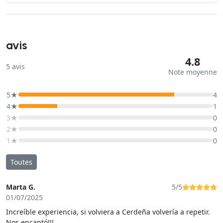
avis
4.8
5
avis
Note moyenne
5★
4
4★
1
3★
0
2★
0
1★
0
Toutes
Marta G.
5/5
01/07/2025
Increíble experiencia, si volviera a Cerdeña volvería a repetir.
Nos encantó!!!