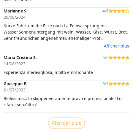
Marianne S.
4/5
29/08/2024
Kurze Fahrt um die Ecke nach La Pelosa, sprung ins
Wasser,Sonnenuntergang mit wein, Wasser, Käse, Wurst, Brot.
Sehr freundlicher, angenehmer, ehemaliger Profi
Radrennfahrer als Skipper.Bisschen weitere Fahrt wäre aber
Afficher plus
toll gewesen.
Maria Cristina S.
5/5
14/08/2023
Esperienza meravigliosa, molto emozionante
Giuseppe P.
5/5
21/07/2023
Bellissima… lo skipper veramente bravo e professionale! Lo
rifarei senz’altro!
Charger plus