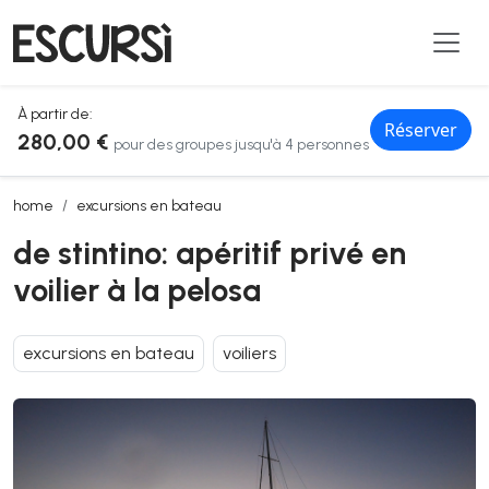
À partir de:
Réserver
280,00 €
pour des groupes jusqu'à 4 personnes
de stintino: apéritif privé en voilier à la pelosa
home
excursions en bateau
de stintino: apéritif privé en
voilier à la pelosa
excursions en bateau
voiliers