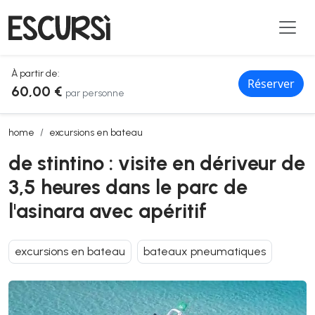
À partir de:
Réserver
60,00 €
par personne
de stintino : visite en dériveur de 3,5 heures dans le parc de l'asinara
home
excursions en bateau
de stintino : visite en dériveur de
3,5 heures dans le parc de
l'asinara avec apéritif
excursions en bateau
bateaux pneumatiques