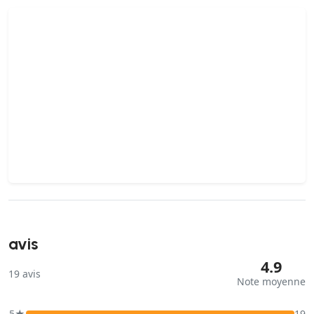
avis
4.9
19
avis
Note moyenne
5★
19