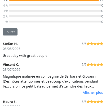
4★
0
3★
0
2★
0
1★
0
Toutes
Stefan H.
5/5
03/08/2026
Great day with great people
Vincent C.
5/5
23/07/2026
Magnifique matinée en compagnie de Barbara et Giovanni
!Des hôtes attentionnés et beaucoup d'explications pendant
l'excursion. Le petit bateau permet d'atteindre des lieux
superbes. L'apéritif typique clôturait parfaitement cette
Afficher plus
matinée.
Heura S.
5/5