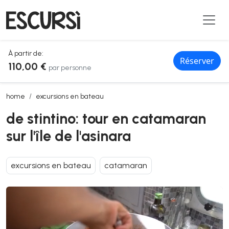
À partir de:
Réserver
110,00 €
par personne
de stintino: tour en catamaran sur l'île de l'asinara
home
excursions en bateau
de stintino: tour en catamaran
sur l'île de l'asinara
excursions en bateau
catamaran