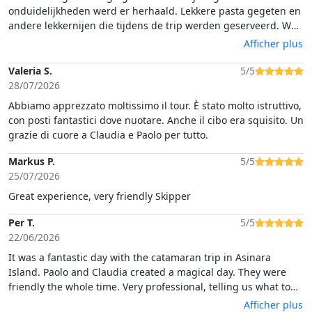
onduidelijkheden werd er herhaald. Lekkere pasta gegeten en
andere lekkernijen die tijdens de trip werden geserveerd. Wat
beter kan is aangeven met welke boot je mee gaat er
Afficher plus
vertrekken meerdere boten vanaf dezelfde locatie en tijdstip
en het verzamelpunt is niet zoals is aangegeven maar bij de
Valeria S.
5/5
boot zelf en dan is het wel handig om te weten met welke
28/07/2026
maatschappij je meevaart.
Abbiamo apprezzato moltissimo il tour. È stato molto istruttivo,
con posti fantastici dove nuotare. Anche il cibo era squisito. Un
grazie di cuore a Claudia e Paolo per tutto.
Markus P.
5/5
25/07/2026
Great experience, very friendly Skipper
Per T.
5/5
22/06/2026
It was a fantastic day with the catamaran trip in Asinara
Island. Paolo and Claudia created a magical day. They were
friendly the whole time. Very professional, telling us what to
do and not to do. It was perfect amount of time when we
Afficher plus