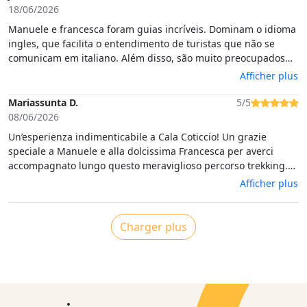
18/06/2026
Manuele e francesca foram guias incríveis. Dominam o idioma
ingles, que facilita o entendimento de turistas que não se
comunicam em italiano. Além disso, são muito preocupados
com a nossa segurança durante a trilha. Fazem questão de
Afficher plus
apresentar a cultura sarda, tornando a experiencia mais
autentica. A trilha é em sua maioria de nivel facil, com exceção
Mariassunta D.
5/5
de um pequeno trecho que é preciso usar a corda. Ao final da
08/06/2026
trilha, chegamos a praia maravilhosa e exclusiva para nosso
Un’esperienza indimenticabile a Cala Coticcio! Un grazie
grupo.
speciale a Manuele e alla dolcissima Francesca per averci
accompagnato lungo questo meraviglioso percorso trekking.
La loro preparazione, la profonda conoscenza del territorio e la
Afficher plus
passione con cui raccontano la Sardegna hanno reso la
giornata ancora più speciale. Fin dal primo momento ci siamo
sentiti a casa, come in compagnia di un gruppo di amici. Il
Charger plus
trekking è stato organizzato alla perfezione!