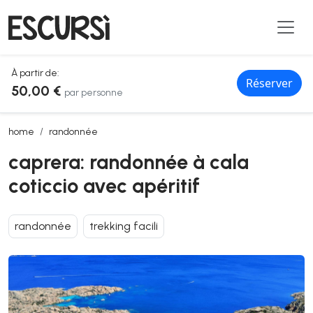
À partir de:
Réserver
50,00 €
par personne
caprera: randonnée à cala coticcio avec apéritif
home
randonnée
caprera: randonnée à cala
coticcio avec apéritif
randonnée
trekking facili