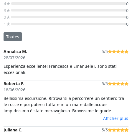
4★
0
3★
0
2★
0
1★
0
Toutes
Annalisa M.
5/5
28/07/2026
Esperienza eccellente! Francesca e Emanuele L sono stati
eccezionali.
Roberta P.
5/5
18/06/2026
Bellissima escursione. Ritrovarsi a percorrere un sentiero tra
le rocce e poi potersi tuffare in un mare dalle acque
limpidissimo è stato meraviglioso. Bravissime le guide
Manuele e Francesca. Top l'aperitivo con prodotti sardi in
Afficher plus
pineta.
Juliana C.
5/5