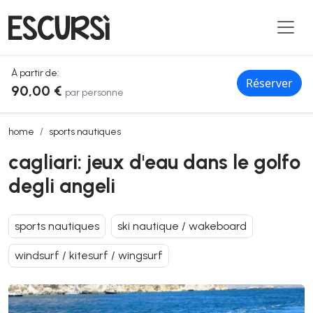
À partir de:
Réserver
90,00 €
par personne
cagliari: jeux d'eau dans le golfo degli angeli
home
sports nautiques
cagliari: jeux d'eau dans le golfo
degli angeli
sports nautiques
ski nautique / wakeboard
windsurf / kitesurf / wingsurf