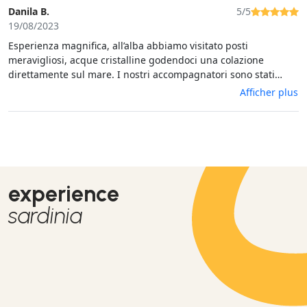
Danila B.
5/5
19/08/2023
Esperienza magnifica, all’alba abbiamo visitato posti
meravigliosi, acque cristalline godendoci una colazione
direttamente sul mare. I nostri accompagnatori sono stati
disponibilissimi, super precisi ed attenti ad ogni nostra
Afficher plus
esigenza. Era la nostra prima volta in SUP e grazie a loro ci
siamo innamorati di questo sport! Grazie mille, sicuramente
torneremo!
experience
sardinia