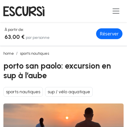
À partir de:
Réserver
63,00 €
par personne
porto san paolo: excursion en sup à l’aube
home
sports nautiques
porto san paolo: excursion en
sup à l’aube
sports nautiques
sup / vélo aquatique