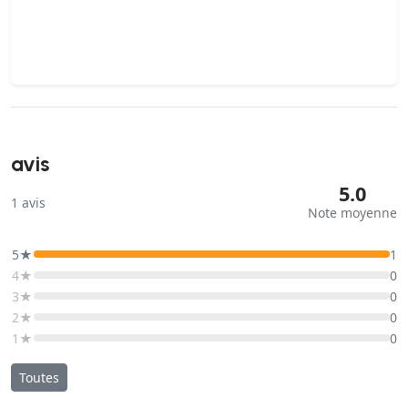
avis
5.0
1
avis
Note moyenne
5★
1
4★
0
3★
0
2★
0
1★
0
Toutes