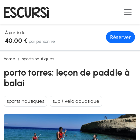
À partir de:
Réserver
40,00 €
par personne
porto torres: leçon de paddle à balai
home
sports nautiques
porto torres: leçon de paddle à
balai
sports nautiques
sup / vélo aquatique