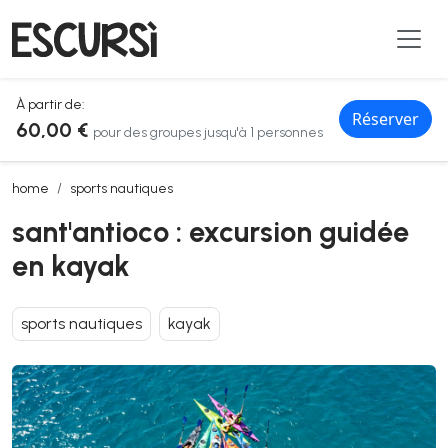
À partir de:
Réserver
60,00 €
pour des groupes jusqu'à 1 personnes
sant'antioco : excursion guidée en kayak
home
sports nautiques
sant'antioco : excursion guidée
en kayak
sports nautiques
kayak