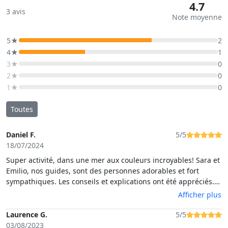
4.7
3
avis
Note moyenne
5★
2
4★
1
3★
0
2★
0
1★
0
Toutes
Daniel F.
5/5
18/07/2024
Super activité, dans une mer aux couleurs incroyables! Sara et
Emilio, nos guides, sont des personnes adorables et fort
sympathiques. Les conseils et explications ont été appréciés.
Activité fortement recommandée.
Afficher plus
Laurence G.
5/5
03/08/2023