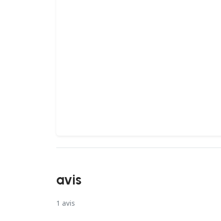
avis
1
avis