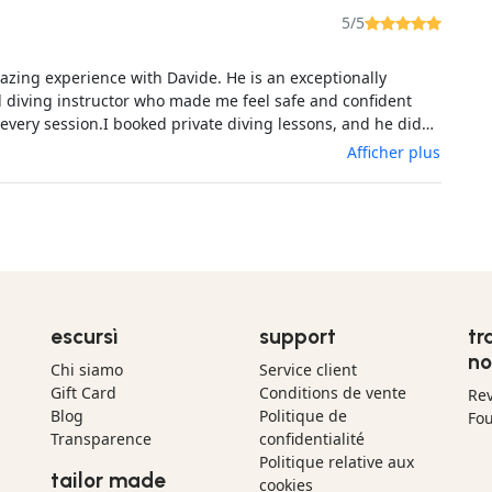
5/5
azing experience with Davide. He is an exceptionally
 diving instructor who made me feel safe and confident
every session.I booked private diving lessons, and he did
an just teach me how to dive. He helped me overcome my
Afficher plus
nic attacks underwater with incredible patience,
lism, and calm guidance. His ability to understand my
d support me step by step made a huge difference.Thanks
 was able to enjoy diving
escursì
support
tr
no
Chi siamo
Service client
Gift Card
Conditions de vente
Re
Blog
Politique de
Fou
Transparence
confidentialité
Politique relative aux
tailor made
cookies