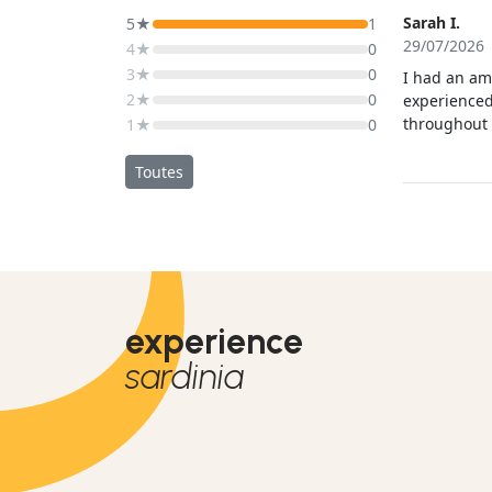
Sarah I.
5★
1
29/07/2026
4★
0
3★
0
I had an am
2★
0
experienced
throughout 
1★
0
far more th
fear and pa
Toutes
professiona
concerns an
to Davide, I
experience
sardinia