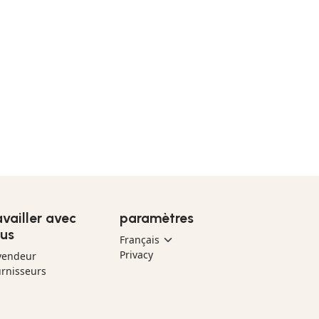
availler avec
paramètres
us
Privacy
vendeur
rnisseurs