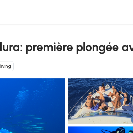
 moniteur
llura: première plongée 
diving