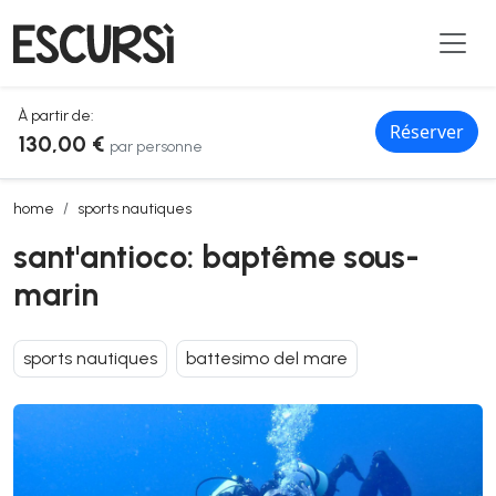
À partir de:
Réserver
130,00 €
par personne
sant'antioco: baptême sous-marin
home
sports nautiques
sant'antioco: baptême sous-
marin
sports nautiques
battesimo del mare