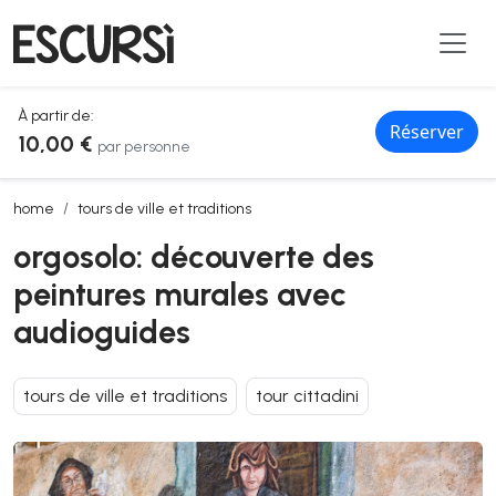
À partir de:
Réserver
10,00 €
par personne
orgosolo: découverte des peintures murales avec audioguides
home
tours de ville et traditions
orgosolo: découverte des
peintures murales avec
audioguides
tours de ville et traditions
tour cittadini