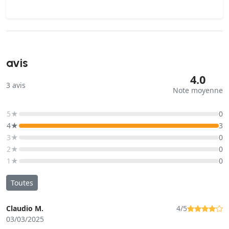
avis
4.0
3
avis
Note moyenne
5★
0
4★
3
3★
0
2★
0
1★
0
Toutes
Claudio M.
4/5
03/03/2025