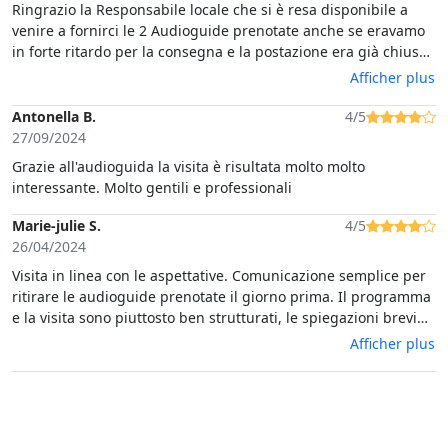
Ringrazio la Responsabile locale che si è resa disponibile a
venire a fornirci le 2 Audioguide prenotate anche se eravamo
in forte ritardo per la consegna e la postazione era già chiusa.
Le istruzioni per l'uso e la documentazione fornite sono state
Afficher plus
esaurienti.Unico neo il fatto che il percorso descritto traccia i
murales "storici" tralasciando quelli più recenti quali esempi
Antonella B.
4/5
di street art decorativa.
27/09/2024
Grazie all'audioguida la visita è risultata molto molto
interessante. Molto gentili e professionali
Marie-julie S.
4/5
26/04/2024
Visita in linea con le aspettative. Comunicazione semplice per
ritirare le audioguide prenotate il giorno prima. Il programma
e la visita sono piuttosto ben strutturati, le spiegazioni brevi
ma sufficienti. Lo consiglio++
Afficher plus