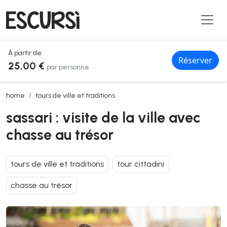
À partir de:
Réserver
25,00 €
par personne
sassari : visite de la ville avec chasse au trésor
home
tours de ville et traditions
sassari : visite de la ville avec
chasse au trésor
tours de ville et traditions
tour cittadini
chasse au trésor