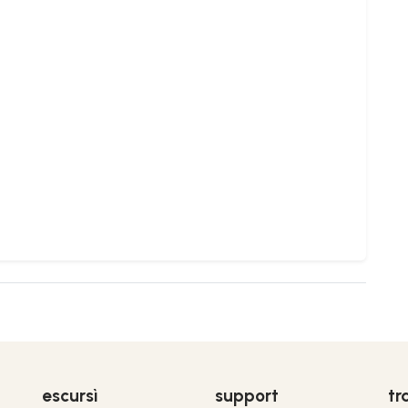
escursì
support
tr