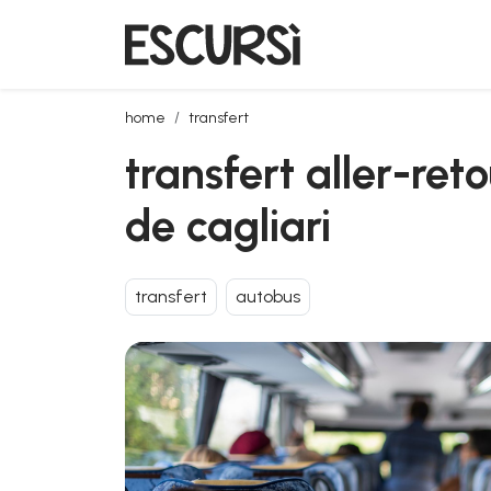
transfert aller-retour en bus de l'aéroport de cagliar
home
transfert
transfert aller-ret
de cagliari
transfert
autobus