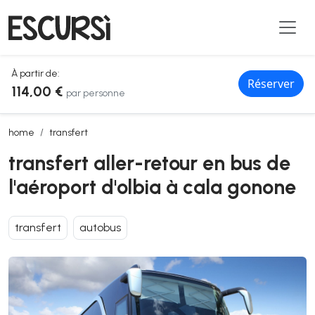
À partir de:
Réserver
114,00 €
par personne
transfert aller-retour en bus de l'aéroport d'olbia à cala gonone
home
transfert
transfert aller-retour en bus de
l'aéroport d'olbia à cala gonone
transfert
autobus