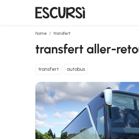
transfert aller-retour en bus de l'aéroport d'olbia à l
home
transfert
transfert aller-reto
transfert
autobus