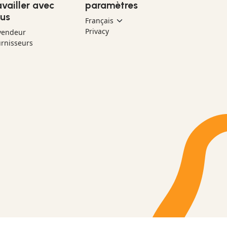
availler avec
paramètres
us
Privacy
vendeur
rnisseurs