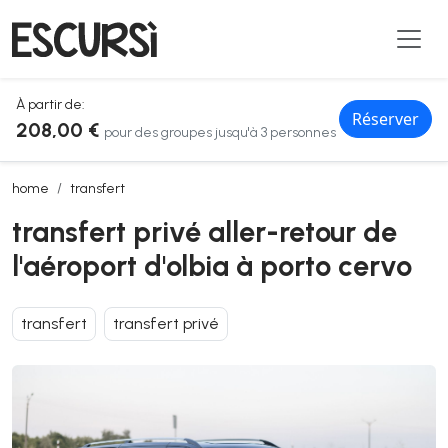
À partir de:
Réserver
208,00 €
pour des groupes jusqu'à 3 personnes
transfert privé aller-retour de l'aéroport d'olbia à porto cervo
home
transfert
transfert privé aller-retour de
l'aéroport d'olbia à porto cervo
transfert
transfert privé