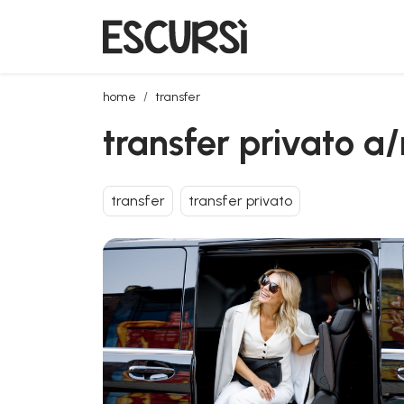
transfer privato a/r da olbia aeroporto a san teodoro
home
transfer
transfer privato a
transfer
transfer privato