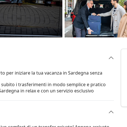
to per iniziare la tua vacanza in Sardegna senza
 subito i trasferimenti in modo semplice e pratico
a Sardegna in relax e con un servizio esclusivo
usivo comfort di un transfer privato! Appena arrivato