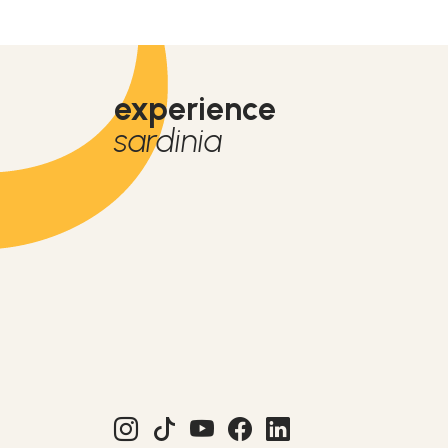
experience
sardinia