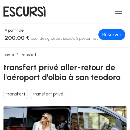
À partir de:
Réserver
200,00 €
pour des groupes jusqu'à 3 personnes
transfert privé aller-retour de l'aéroport d'olbia à san teodoro
home
transfert
transfert privé aller-retour de
l'aéroport d'olbia à san teodoro
transfert
transfert privé