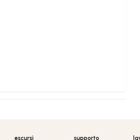
escursì
supporto
la