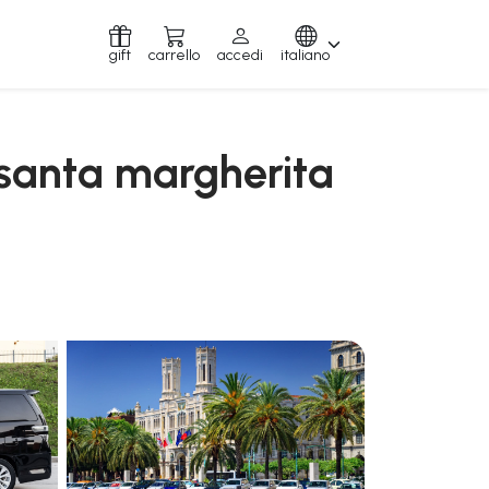
gift
carrello
accedi
italiano
a santa margherita