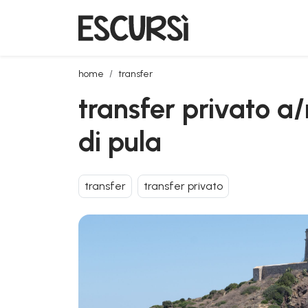
transfer privato a/r da cagliari aeroporto a santa ma
home
transfer
transfer privato a
di pula
transfer
transfer privato