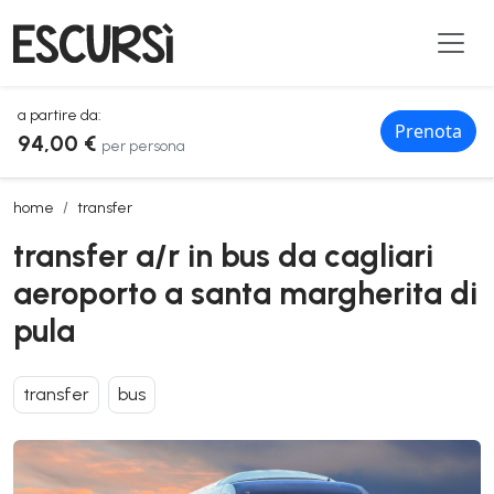
a partire da:
Prenota
94,00 €
per persona
transfer a/r in bus da cagliari aeroporto a santa margherita di pula
home
transfer
transfer a/r in bus da cagliari
aeroporto a santa margherita di
pula
transfer
bus