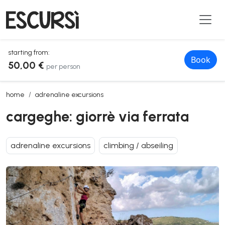
starting from:
Book
50,00 €
per person
cargeghe: giorrè via ferrata
home
adrenaline excursions
cargeghe: giorrè via ferrata
adrenaline excursions
climbing / abseiling