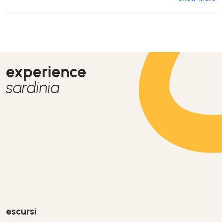
escursione è stata molto attenta, super preparata e con un
perfetto spirito di guida, facendoci passare una giornata
perfetta!Da ripetere sicuramente!
experience
sardinia
escursì