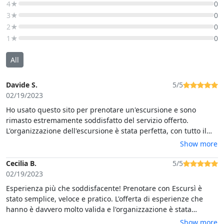
4★
0
3★
0
2★
0
1★
0
All
Davide S.
5/5
02/19/2023
Ho usato questo sito per prenotare un'escursione e sono
rimasto estremamente soddisfatto del servizio offerto.
L'organizzazione dell'escursione è stata perfetta, con tutto il
necessario fornito dalla guida, competente e amichevole.
Show more
Inoltre , la sicurezza è stata sempre una sua priorità, ha fatto
un ottimo lavoro anche nel tenere il gruppo unito e motivato.
Cecilia B.
5/5
Ritengo che il valore offerto sia stato eccellente e lo consiglio
02/19/2023
vivamente a chiunque sia alla ricerca di un'esperienza di
Esperienza più che soddisfacente! Prenotare con Escursì è
questo genere.
stato semplice, veloce e pratico. L'offerta di esperienze che
hanno è davvero molto valida e l'organizzazione è stata
impeccabile.La guida che ci ha accompagnato in questa
Show more