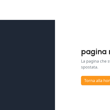
pagina 
La pagina che s
spostata.
Torna alla h