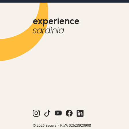
experience
sardinia
© 2026 Escursì - P.IVA 02628920908