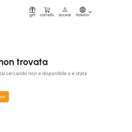
gift
carrello
accedi
italiano
non trovata
tai cercando non e disponibile o e stata
ome