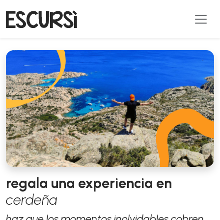
regala una experiencia en
cerdeña
haz que los momentos inolvidables cobren