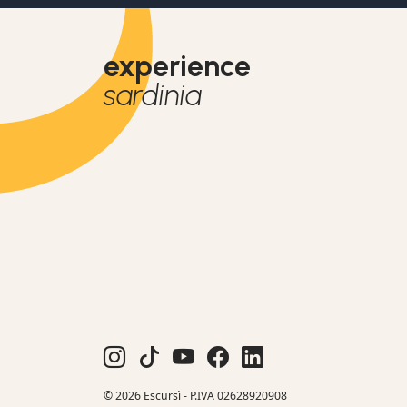
experience
sardinia
© 2026 Escursì - P.IVA 02628920908