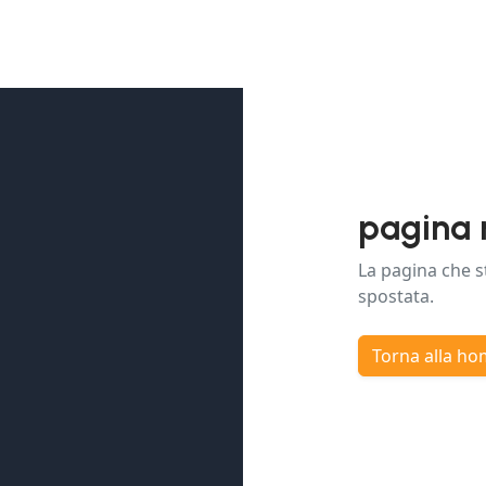
pagina 
La pagina che s
spostata.
Torna alla h