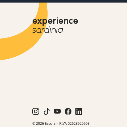
experience
sardinia
© 2026 Escursì - P.IVA 02628920908