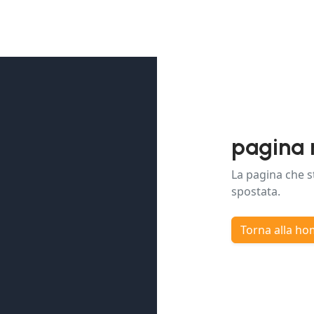
pagina 
La pagina che s
spostata.
Torna alla h