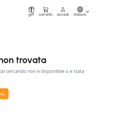
gift
carrello
accedi
italiano
non trovata
tai cercando non e disponibile o e stata
ome