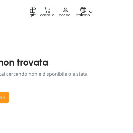
gift
carrello
accedi
italiano
non trovata
tai cercando non e disponibile o e stata
ome