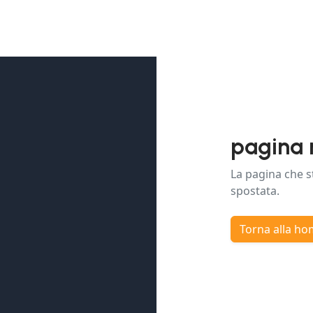
pagina 
La pagina che s
spostata.
Torna alla h