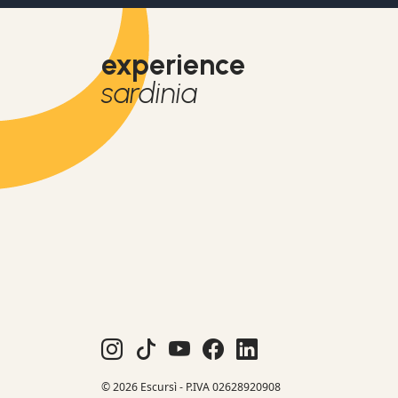
experience
sardinia
© 2026 Escursì - P.IVA 02628920908