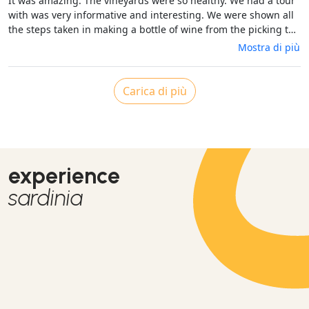
It was amazing. The vineyards were so healthy. We had a tour
with was very informative and interesting. We were shown all
the steps taken in making a bottle of wine from the picking to
the fermentation to filling the bottles, corking, putting the
Mostra di più
label on and then packing. The winery produces between 7000
to 8000 bottles of red and white wine which we tasted 5
different varieties with yummy food. A great place to relax.
Carica di più
experience
sardinia