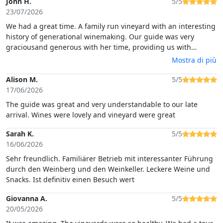
John H.
5/5
23/07/2026
We had a great time. A family run vineyard with an interesting
history of generational winemaking. Our guide was very
graciousand generous with her time, providing us with
tastings of a number of fine wines accompanied by local
Mostra di più
Sardinian foods.
Alison M.
5/5
17/06/2026
The guide was great and very understandable to our late
arrival. Wines were lovely and vineyard were great
Sarah K.
5/5
16/06/2026
Sehr freundlich. Familiärer Betrieb mit interessanter Führung
durch den Weinberg und den Weinkeller. Leckere Weine und
Snacks. Ist definitiv einen Besuch wert
Giovanna A.
5/5
20/05/2026