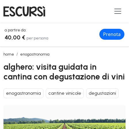
a partire da:
Prenota
40,00 €
per persona
alghero: visita guidata in cantina con degustazione di vini
home
enogastronomia
alghero: visita guidata in
cantina con degustazione di vini
enogastronomia
cantine vinicole
degustazioni