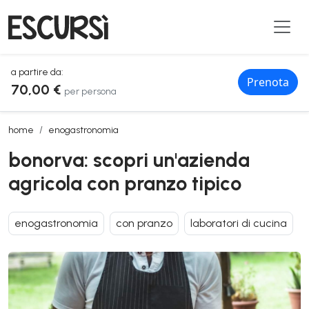
a partire da:
Prenota
70,00 €
per persona
bonorva: scopri un'azienda agricola con pranzo tipico
home
enogastronomia
bonorva: scopri un'azienda
agricola con pranzo tipico
enogastronomia
con pranzo
laboratori di cucina