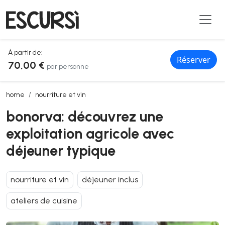
À partir de:
Réserver
70,00 €
par personne
bonorva: découvrez une exploitation agricole avec déjeuner typiqu
home
nourriture et vin
bonorva: découvrez une
exploitation agricole avec
déjeuner typique
nourriture et vin
déjeuner inclus
ateliers de cuisine