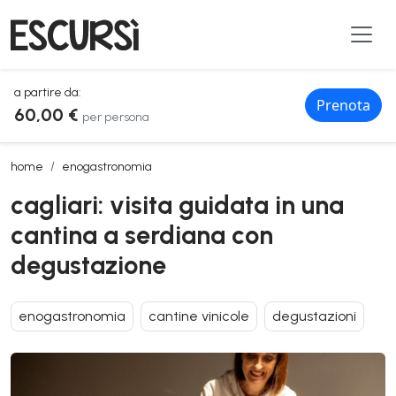
a partire da:
Prenota
60,00 €
per persona
cagliari: visita guidata in una cantina a serdiana con degustazione
home
enogastronomia
cagliari: visita guidata in una
cantina a serdiana con
degustazione
enogastronomia
cantine vinicole
degustazioni