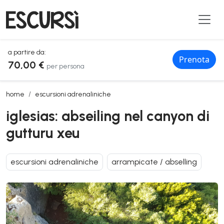
a partire da:
Prenota
70,00 €
per persona
iglesias: abseiling nel canyon di gutturu xeu
home
escursioni adrenaliniche
iglesias: abseiling nel canyon di
gutturu xeu
escursioni adrenaliniche
arrampicate / abselling