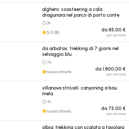
alghero: coasteering a cala
dragunara nel parco di porto conte
3h
da 85,00 €
5.0 (8)
per persona
da arbatax: trekking di 7 giorni nel
selvaggio blu
7d
da 1.800,00 €
nuova attività
per persona
villanova strisaili: canyoning a bau
mela
4h
da 75,00 €
nuova attività
per persona
olbia: trekking con scalata a tavolara