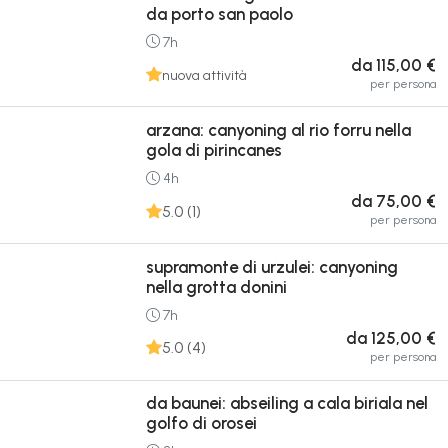
da porto san paolo
7h
da 115,00 €
nuova attività
per persona
arzana: canyoning al rio forru nella
gola di pirincanes
4h
da 75,00 €
5.0 (1)
per persona
supramonte di urzulei: canyoning
nella grotta donini
7h
da 125,00 €
5.0 (4)
per persona
da baunei: abseiling a cala biriala nel
golfo di orosei