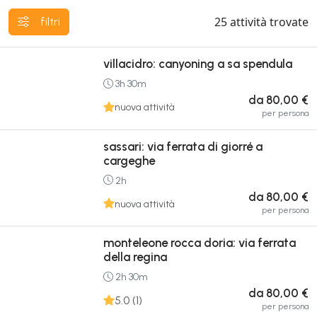
25
attività trovate
filtri
villacidro: canyoning a sa spendula
3h 30m
da 80,00 €
nuova attività
per persona
sassari: via ferrata di giorré a
cargeghe
2h
da 80,00 €
nuova attività
per persona
monteleone rocca doria: via ferrata
della regina
2h 30m
da 80,00 €
5.0 (1)
per persona