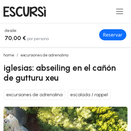
desde:
Reservar
70,00 €
por persona
iglesias: abseiling en el cañón de gutturu xeu
home
excursiones de adrenalina
iglesias: abseiling en el cañón
de gutturu xeu
excursiones de adrenalina
escalada / rappel