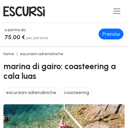
a partire da:
Prenota
75,00 €
per persona
marina di gairo: coasteering a cala luas
home
escursioni adrenaliniche
marina di gairo: coasteering a
cala luas
escursioni adrenaliniche
coasteering