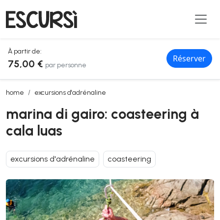
À partir de:
Réserver
75,00 €
par personne
marina di gairo: coasteering à cala luas
home
excursions d'adrénaline
marina di gairo: coasteering à
cala luas
excursions d'adrénaline
coasteering